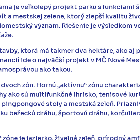
ama je veľkolepý projekt parku s funkciami š
t a mestskej zelene, ktorý zlepší kvalitu živo
 celomestský význam. Riešenie je výsledkom 
ťaže.
stavby, ktorá má takmer dva hektáre, ako aj
nancií ide o najväčší projekt v MČ Nové Mes
samosprávou ako takou.
o dvoch zón. Hornú „aktívnu“ zónu charakteri
y ako sú multifunkčné ihrisko, tenisové kurty
 pingpongové stoly a mestská zeleň. Priazni
ku bežeckú dráhu, športovú dráhu, korčuliar
 zóne je jazierko, živelná zeleň, prírodný amf