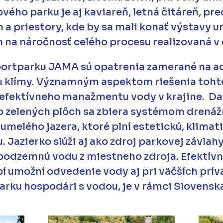
ého parku je aj kaviareň, letná čitáreň, pre
 a priestory, kde by sa mali konať výstavy 
 na náročnosť celého procesu realizovaná v
portparku JAMA sú opatrenia zamerané na 
u klímy. Významným aspektom riešenia toh
 efektívneho manažmentu vody v krajine. D
zo zelených plôch sa zbiera systémom drenáž
elého jazera, ktoré plní estetickú, klimati
 Jazierko slúži aj ako zdroj parkovej závlahy
podzemnú vodu z miestneho zdroja. Efektívna
í umožní odvedenie vody aj pri väčších prí
arku hospodári s vodou, je v rámci Slovensk