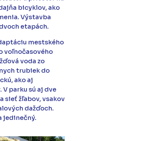
dajňa bicyklov, ako
umenia. Výstavba
 dvoch etapách.
adaptáciu mestského
to voľnočasového
ažďová voda zo
nych trubiek do
ckú, ako aj
. V parku sú aj dve
 sieť žľabov, vsakov
valových dažďoch.
a jedinečný.