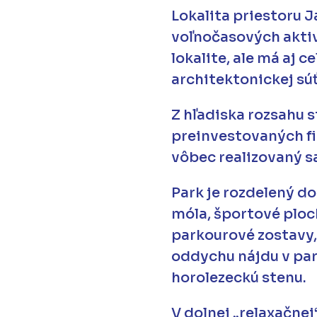
Lokalita priestoru J
voľnočasových aktiví
lokalite, ale má aj
architektonickej sú
Z hľadiska rozsahu 
preinvestovaných fi
vôbec realizovaný 
Park je rozdelený d
móla, športové ploch
parkourové zostavy,
oddychu nájdu v par
horolezeckú stenu.
V dolnej „relaxačnej“