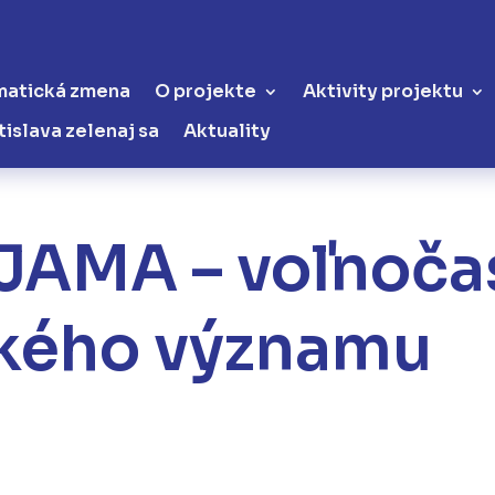
matická zmena
O projekte
Aktivity projektu
tislava zelenaj sa
Aktuality
JAMA – voľnoča
kého významu