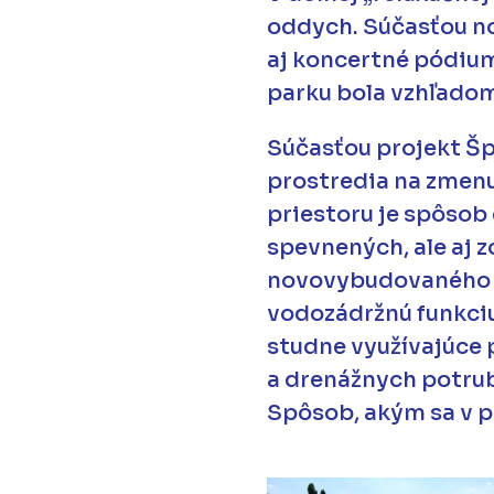
oddych. Súčasťou nov
aj koncertné pódium
parku bola vzhľadom
Súčasťou projekt Š
prostredia na zmen
priestoru je spôsob
spevnených, ale aj 
novovybudovaného um
vodozádržnú funkciu.
studne využívajúce 
a drenážnych potrub
Spôsob, akým sa v p