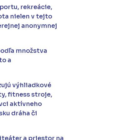
portu, rekreácie,
ta nielen v tejto
verejnej anonymnej
 podľa množstva
to a
zujú výhliadkové
, fitness stroje,
vci aktívneho
sku dráha či
iteáter a priestor na