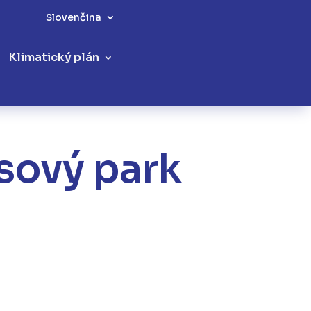
Slovenčina
Klimatický plán
sový park