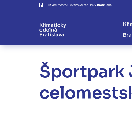
Kli
Bra
Športpark 
celomests