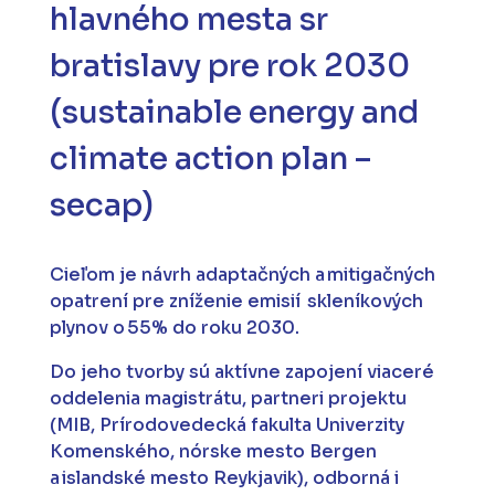
hlavného mesta sr
bratislavy
pre rok
2030
(
sustainable
energy
and
climate
action
plan
–
secap
)
Cieľom je návrh adaptačných a mitigačných
opatrení pre zníženie emisií skleníkových
plynov o 55% do roku 2030.
Do jeho tvorby sú aktívne zapojení viaceré
oddelenia magistrátu, partneri projektu
(MIB, Prírodovedecká fakulta Univerzity
Komenského, nórske mesto Bergen
a islandské mesto Reykjavik), odborná i