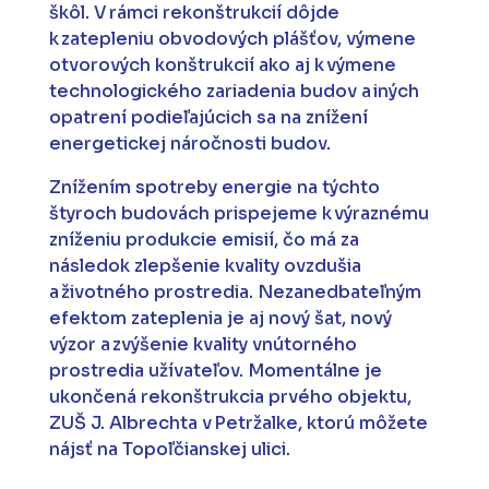
škôl. V rámci rekonštrukcií dôjde
k zatepleniu obvodových plášťov, výmene
otvorových konštrukcií ako aj k výmene
technologického zariadenia budov a iných
opatrení podieľajúcich sa na znížení
energetickej náročnosti budov.
Znížením spotreby energie na týchto
štyroch budovách prispejeme k výraznému
zníženiu produkcie emisií, čo má za
následok zlepšenie kvality ovzdušia
a životného prostredia. Nezanedbateľným
efektom zateplenia je aj nový šat, nový
výzor a zvýšenie kvality vnútorného
prostredia užívateľov. Momentálne je
ukončená rekonštrukcia prvého objektu,
ZUŠ J. Albrechta v Petržalke, ktorú môžete
nájsť na Topoľčianskej ulici.