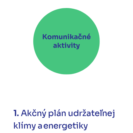
1.
A
kčný plán udržateľnej
klímy a energetiky